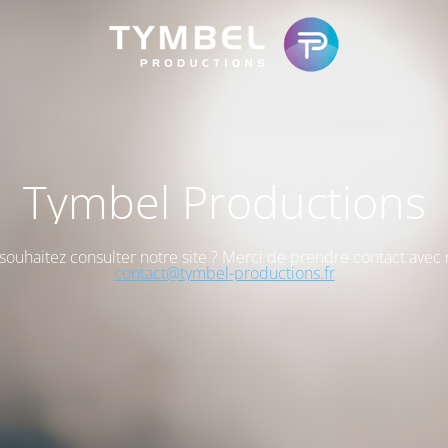
Tymbel Productions
souhaitez consulter notre site ? Merci de prendre contact avec 
contact@tymbel-productions.fr