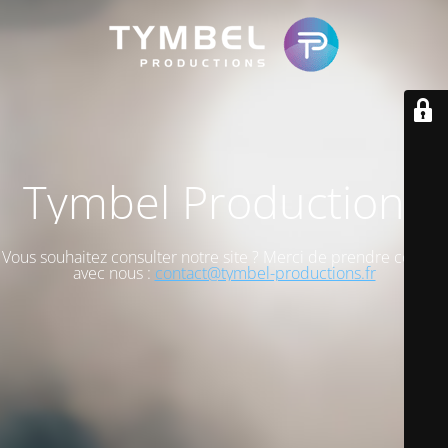
Tymbel Productions
Vous souhaitez consulter notre site ? Merci de prendre contact
avec nous :
contact@tymbel-productions.fr