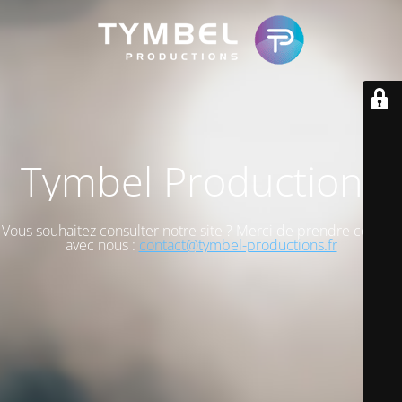
Tymbel Productions
Vous souhaitez consulter notre site ? Merci de prendre contact
avec nous :
contact@tymbel-productions.fr