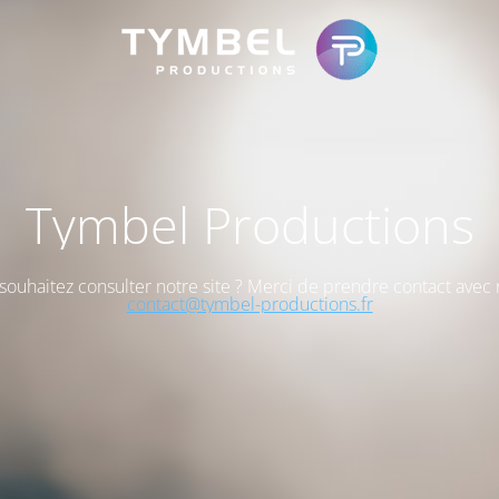
Tymbel Productions
souhaitez consulter notre site ? Merci de prendre contact avec 
contact@tymbel-productions.fr