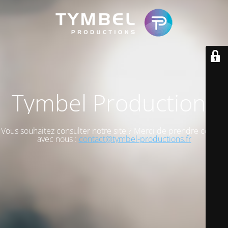
Tymbel Productions
Vous souhaitez consulter notre site ? Merci de prendre contact
avec nous :
contact@tymbel-productions.fr